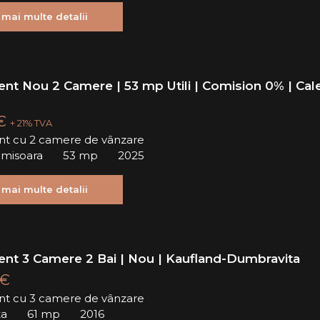
 mai multe detalii
nt Nou 2 Camere | 53 mp Utili | Comision 0% | Cal
 €
+ 21% TVA
t cu 2 camere de vânzare
Timisoara
53 mp
2025
 mai multe detalii
nt 3 Camere 2 Bai | Nou | Kaufland-Dumbravita
 €
t cu 3 camere de vânzare
ta
61 mp
2016