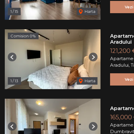
Vezi
1
/
15
Harta
Apartame
Comision 0%
Aradului
121,200
Apartamen
Previous
Next
Aradului, 
Vezi
1
/
13
Harta
Apartame
165,000
Apartamen
Previous
Next
Dumbravi