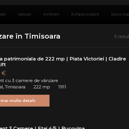
iale
Vanzari
Inchirieri
Echipa noastră
Istoric tra
are în Timisoara
5 rezu
 patrimoniala de 222 mp | Piata Victoriei | Cladire
ift
 €
t cu 3 camere de vânzare
al, Timisoara
222 mp
1911
 mai multe detalii
nt 3 Camere | Etaj 4/5 | Bucovina