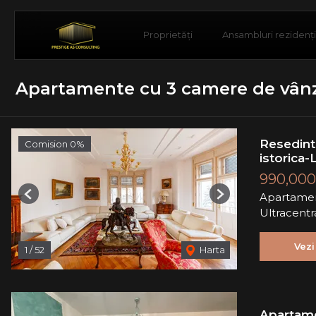
Proprietăți
Ansambluri rezidenț
Apartamente cu 3 camere de vânz
Resedinta
Comision 0%
istorica-L
990,000
Apartamen
Previous
Next
Ultracentr
Vezi
1
/
52
Harta
Apartame