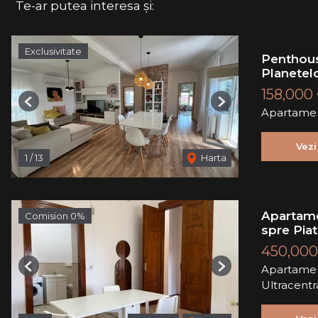
Te-ar putea interesa și:
Exclusivitate
Penthous
Planetel
158,000
Previous
Next
Apartamen
Vezi
1
/
13
Harta
Apartame
Comision 0%
spre Piat
450,000
Apartamen
Previous
Next
Ultracentr