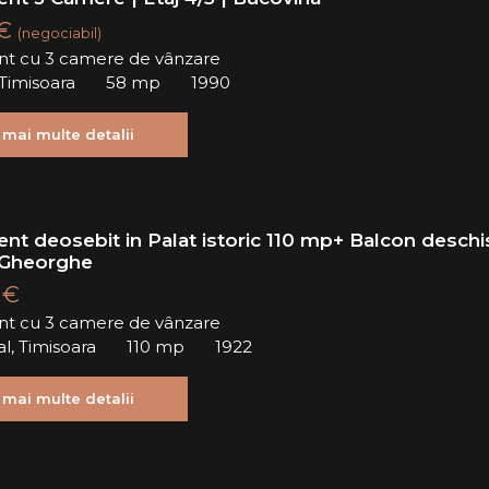
 €
(negociabil)
t cu 3 camere de vânzare
Timisoara
58 mp
1990
 mai multe detalii
nt deosebit in Palat istoric 110 mp+ Balcon deschi
. Gheorghe
 €
t cu 3 camere de vânzare
al, Timisoara
110 mp
1922
 mai multe detalii