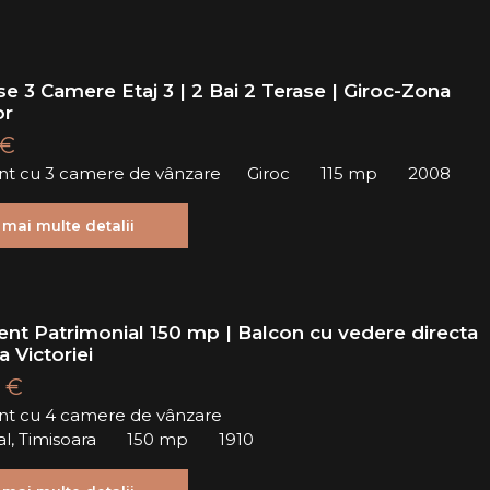
e 3 Camere Etaj 3 | 2 Bai 2 Terase | Giroc-Zona
or
 €
t cu 3 camere de vânzare
Giroc
115 mp
2008
 mai multe detalii
nt Patrimonial 150 mp | Balcon cu vedere directa
a Victoriei
 €
t cu 4 camere de vânzare
al, Timisoara
150 mp
1910