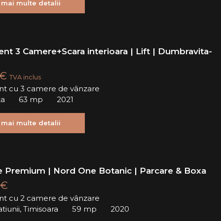
 mai multe detalii
nt 3 Camere+Scara interioara | Lift | Dumbravita-
 €
TVA inclus
t cu 3 camere de vânzare
ta
63 mp
2021
 mai multe detalii
 Premium | Nord One Botanic | Parcare & Boxa
 €
t cu 2 camere de vânzare
tiunii, Timisoara
59 mp
2020