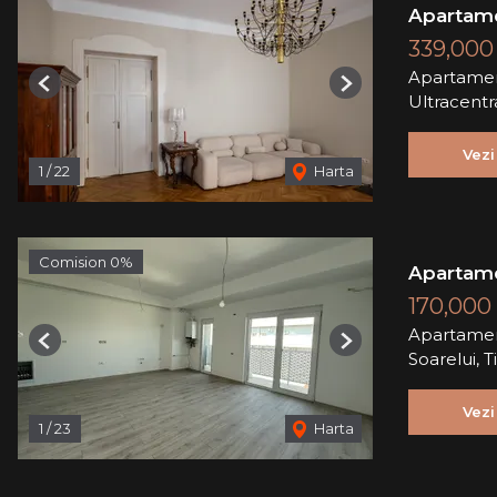
Apartame
339,000
Apartamen
Previous
Next
Ultracentr
Vezi
1
/
22
Harta
Comision 0%
Apartamen
170,000
Apartamen
Previous
Next
Soarelui, 
Vezi
1
/
23
Harta