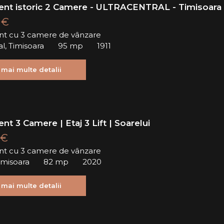
nt istoric 2 Camere - ULTRACENTRAL - Timisoara
 €
t cu 3 camere de vânzare
al, Timisoara
95 mp
1911
 mai multe detalii
t 3 Camere | Etaj 3 Lift | Soarelui
 €
t cu 3 camere de vânzare
Timisoara
82 mp
2020
 mai multe detalii