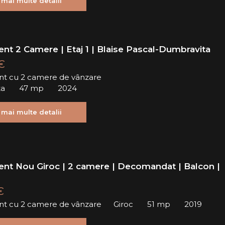
 mai multe detalii
nt 2 Camere | Etaj 1 | Blaise Pascal-Dumbravita
€
t cu 2 camere de vânzare
ta
47 mp
2024
 mai multe detalii
nt Nou Giroc | 2 camere | Decomandat | Balcon |
€
t cu 2 camere de vânzare
Giroc
51 mp
2019