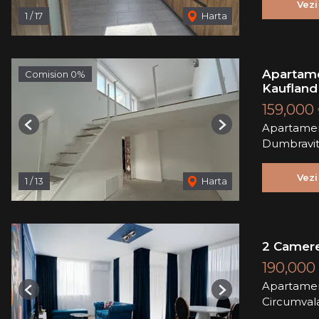
Vezi
1
/
17
Harta
Apartame
Comision 0%
Kaufland
159,000
Apartamen
Previous
Next
Dumbravi
Vezi
1
/
13
Harta
2 Camere
190,000
Apartamen
Previous
Next
Circumvala