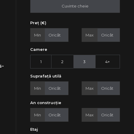
Preț (€)
Min
Max
Camere
1
2
3
4+
s-
Suprafață utilă
Min
Max
An construcție
Min
Max
Etaj