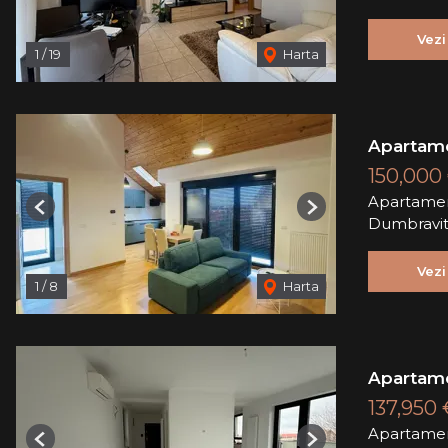
Vezi
1
/
19
Harta
Apartame
150,000
Apartamen
Previous
Next
Dumbravi
Vezi
1
/
8
Harta
Apartame
137,950
Apartamen
Previous
Next