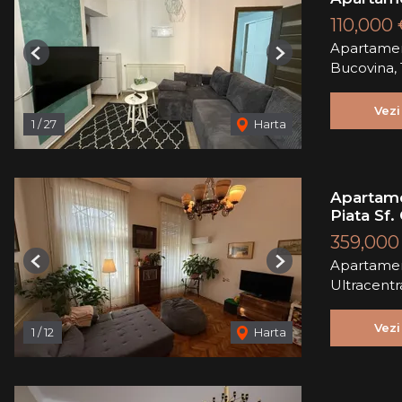
110,000
Apartamen
Previous
Next
Bucovina, 
Vezi
1
/
27
Harta
Apartame
Piata Sf
359,000
Apartamen
Previous
Next
Ultracentr
Vezi
1
/
12
Harta