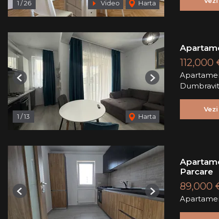
Vezi
1
/
26
Video
Harta
Apartame
112,000 
Apartamen
Previous
Next
Dumbravi
Vezi
1
/
13
Harta
Apartame
Parcare
89,000 
Previous
Next
Apartamen