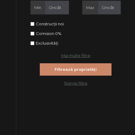
Min
Max
Construcții noi
Comision 0%
Exclusivități
Mai multe filtre
Șterge filtre