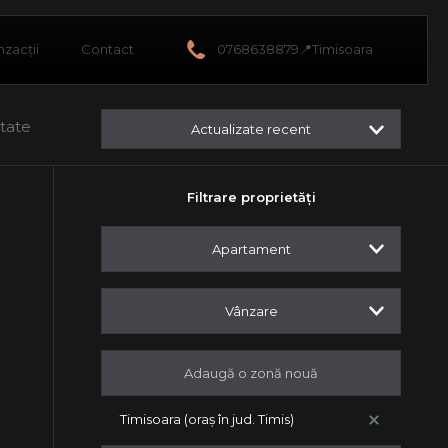
nzacții
Contact
0768638879📍Timisoara
ltate
Actualizate recent
Filtrare proprietăți
Apartament
Vânzare
Timisoara (oraș în jud. Timis)