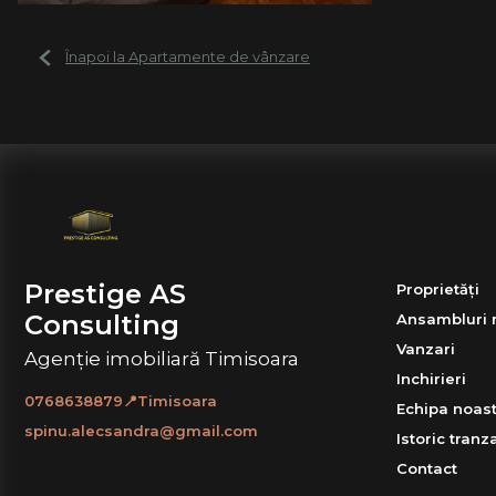
Înapoi la Apartamente de vânzare
Prestige AS
Proprietăți
Consulting
Ansambluri 
Vanzari
Agenție imobiliară Timisoara
Inchirieri
0768638879📍Timisoara
Echipa noast
spinu.alecsandra@gmail.com
Istoric tranza
Contact