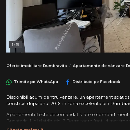
1
/
19
Oferte imobiliare Dumbravita
Apartamente de vânzare D
Trimite pe
WhatsApp
Distribuie pe
Facebook
Disponibil acum pentru vanzare, un apartament spatios co
construit dupa anul 2016, in zona excelenta din Dumbrav
Apartamentul este decomandat si are o compartimentare e
Bucatarie, Hol distributie, 2 Dormitoare (paturi matrimoni
CF.
Citește mai mult