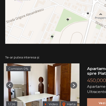
Te-ar putea interesa și:
Apartame
Comision 0%
spre Piat
450,000
Apartamen
Previous
Next
Ultracentr
Vezi
1
/
26
Video
Harta