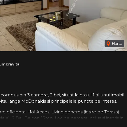
Harta
umbravita
mpus din 3 camere, 2 bai, situat la etajul 1 al unui imobil
ita, langa McDonalds si principalele puncte de interes.
ficienta: Hol Acces, Living generos (iesire pe Terasa),
ale), 2 Bai, Balcon 15mp, Loc de parcare inclus si inscris in