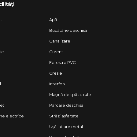
ilități
at
Apă
Bucătărie deschisă
Canalizare
rie
Curent
Ferestre PVC
Gresie
l
Interfon
Mașină de spălat rufe
let
Parcare deschisă
ane electrice
Străzi asfaltate
Ușă intrare metal