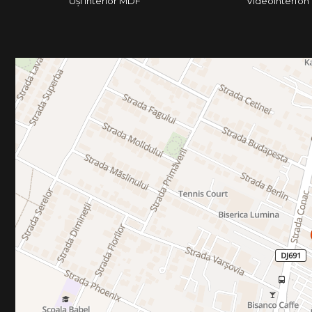
Uși interior MDF
Videointerfon