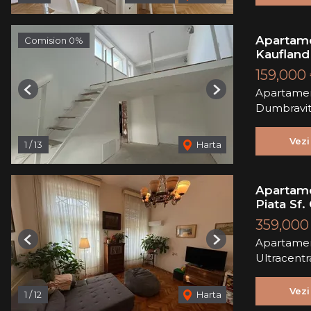
Apartame
Comision 0%
Kaufland
159,000
Apartamen
Previous
Next
Dumbravi
Vezi
1
/
13
Harta
Apartame
Piata Sf
359,000
Apartamen
Previous
Next
Ultracentr
Vezi
1
/
12
Harta