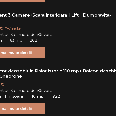
nt 3 Camere+Scara interioara | Lift | Dumbravita-
 €
TVA inclus
t cu 3 camere de vânzare
ta
63 mp
2021
 mai multe detalii
nt deosebit in Palat istoric 110 mp+ Balcon deschi
. Gheorghe
 €
t cu 3 camere de vânzare
al, Timisoara
110 mp
1922
 mai multe detalii