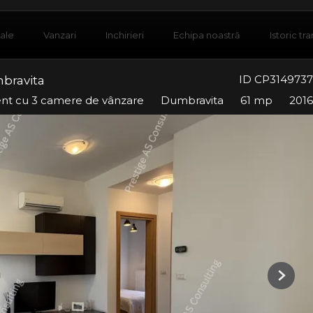
iale
Vanzari
Inchirieri
Echipa noastră
Istoric tra
ID CP3149737
bravita
nt cu 3 camere de vânzare
Dumbravita
61 mp
2016
Next