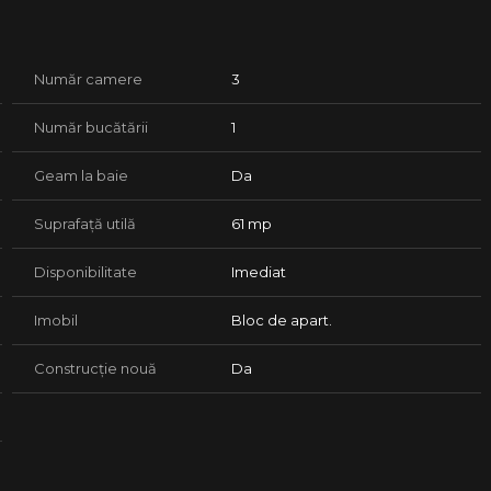
re lucreaza in zona si isi doresc acces rapid catre
na de spalat rufe, aragaz, hota, frigider, aparat de aer
Număr camere
3
.
Număr bucătării
1
Geam la baie
Da
Suprafață utilă
61 mp
Disponibilitate
Imediat
Imobil
Bloc de apart.
Construcție nouă
Da