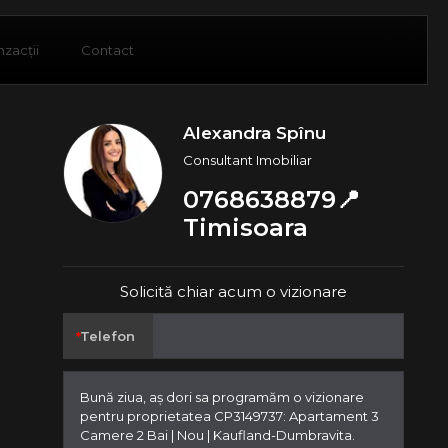
nzacții
Contact
Alexandra Spînu
Consultant Imobiliar
0768638879📍
Timisoara
Solicită chiar acum o vizionare
Telefon