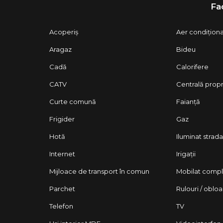
Fac
Acoperiș
Aer condițion
Aragaz
Bideu
Cadă
Calorifere
CATV
Centrală prop
Curte comună
Faianță
Frigider
Gaz
Hotă
Iluminat strada
Internet
Irigații
Mijloace de transport în comun
Mobilat comp
Parchet
Rulouri / oblo
Telefon
TV