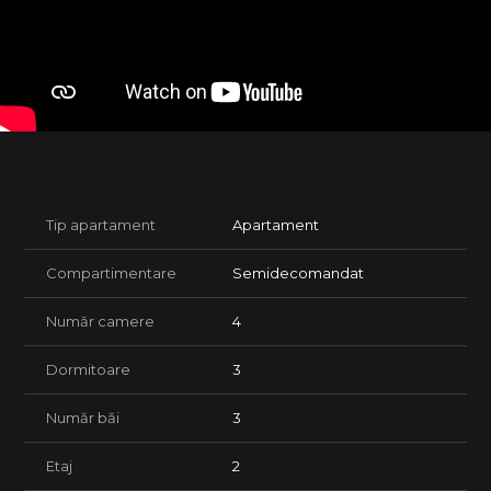
parchetul din lemn masiv si tamplaria originala, oferind in
acelasi timp flexibilitatea unei amenajari contemporane,
adaptata unui stil de viata urban premium.
Dormitorul matrimonial se deschide catre balconul cu vedere
directa spre Piata Victoriei, oferind o perspectiva
spectaculoasa asupra centrului istoric si asupra unuia dintre
cele mai vibrante puncte ale orasului.
Curtea interioara a cladirii, specifica arhitecturii central-
europene, completeaza atmosfera autentica si confera
Tip apartament
Apartament
proprietatii acel sentiment rar de istorie si continuitate.
Compartimentare
Semidecomandat
Aceasta proprietate nu este doar un apartament, ci o adresa
de prestigiu, potrivita pentru rezidenta, reprezentanta sau
investitie intr-una dintre cele mai valoroase locatii din
Număr camere
4
Timisoara.
Dormitoare
3
Număr băi
3
Etaj
2