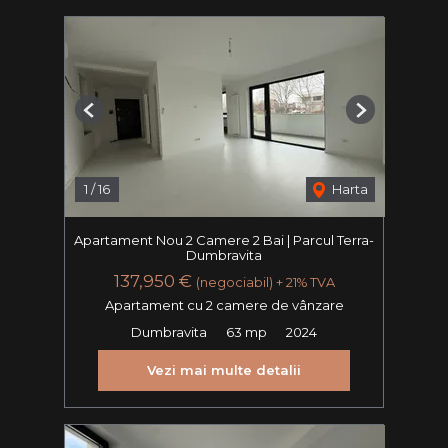
Previous
Next
1
/
16
Harta
Apartament Nou 2 Camere 2 Bai | Parcul Terra-
Dumbravita
137,950 €
(negociabil) + 21% TVA
Apartament cu 2 camere de vânzare
Dumbravita
63 mp
2024
Vezi mai multe detalii