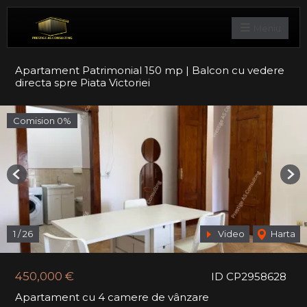
Meniu
Apartament Patrimonial 150 mp | Balcon cu vedere
directa spre Piata Victoriei
Comision 0%
Previous
Nex
1
/
26
Video
Harta
450,000 €
ID CP2958628
Apartament cu 4 camere de vânzare