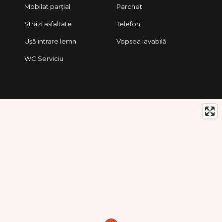
Mobilat parțial
Parchet
Străzi asfaltate
Telefon
Ușă intrare lemn
Vopsea lavabilă
WC Serviciu