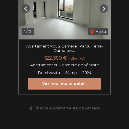
Previous
Next
1
/
12
Harta
Apartament Nou 2 Camere | Parcul Terra-
Dumbravita
122,350 €
+ 21% TVA
Apartament cu 2 camere de vânzare
Dumbravita
54 mp
2024
Vezi mai multe detalii
Înapoi la Apartamente de vânzare