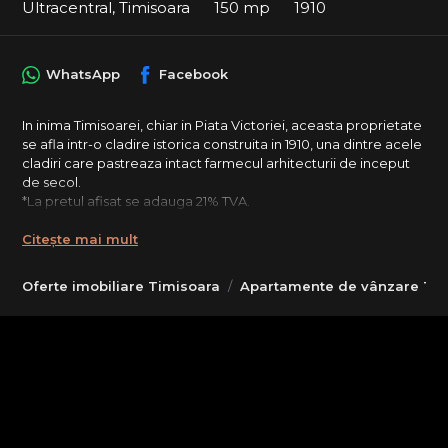
Ultracentral, Timisoara
150 mp
1910
WhatsApp
Facebook
In inima Timisoarei, chiar in Piata Victoriei, aceasta proprietate
se afla intr-o cladire istorica construita in 1910, una dintre acele
cladiri care pastreaza intact farmecul arhitecturii de inceput
de secol.
*La pretul afisat se adauga 21% TVA.
Accesul se face printr-o scara monumentala, unde
Citește mai mult
elementele originale – pardoselile din mozaic, usile din lemn
masiv si liftul istoric al cladirii – creeaza o atmosfera autentica si
Oferte imobiliare Timisoara
Apartamente de vânzare Tim
eleganta, specifica imobilelor patrimoniale din centrul
orasului.
Apartamentul este situat la etajul 2 si dispune de aproximativ
150 mp utili, cu o compartimentare generoasa ce include 4
camere, dintre care 3 dormitoare si 3 bai. Proportiile
camerelor, tavanele inalte si lumina naturala abundenta ofera
spatiilor o eleganta naturala, rara in constructiile
contemporane. Interiorul pastreaza elemente clasice precum