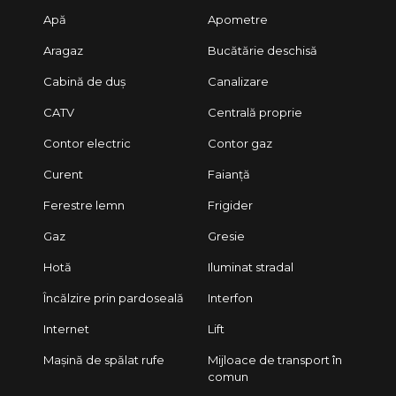
Apă
Apometre
Aragaz
Bucătărie deschisă
Cabină de duș
Canalizare
CATV
Centrală proprie
Contor electric
Contor gaz
Curent
Faianță
Ferestre lemn
Frigider
Gaz
Gresie
Hotă
Iluminat stradal
Încălzire prin pardoseală
Interfon
Internet
Lift
Mașină de spălat rufe
Mijloace de transport în
comun