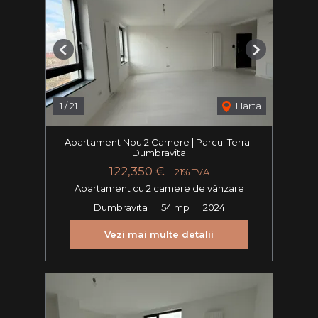
Previous
Next
1
/
21
Harta
Apartament Nou 2 Camere | Parcul Terra-
Dumbravita
122,350 €
+ 21% TVA
Apartament cu 2 camere de vânzare
Dumbravita
54 mp
2024
Vezi mai multe detalii