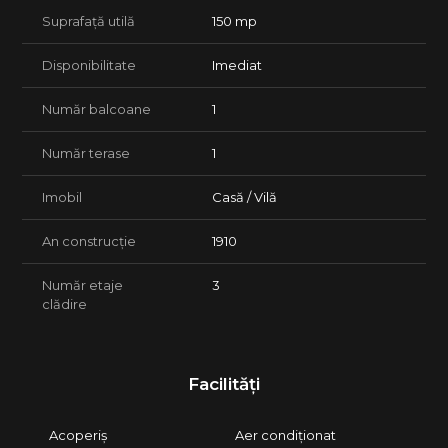
Suprafață utilă
150 mp
Disponibilitate
Imediat
Număr balcoane
1
Număr terase
1
Imobil
Casă / Vilă
An construcție
1910
Număr etaje
3
clădire
Facilități
Acoperiș
Aer condiționat