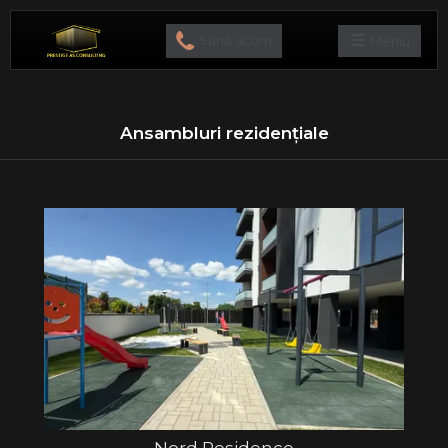
Sună acum
Meniu
Ansambluri rezidențiale
Nord Residence