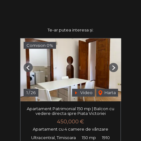
Te-ar putea interesa și:
Comision 0%
Previous
Next
1
/
26
Video
Harta
Apartament Patrimonial 150 mp | Balcon cu
vedere directa spre Piata Victoriei
450,000 €
Apartament cu 4 camere de vânzare
Ultracentral, Timisoara
150 mp
1910