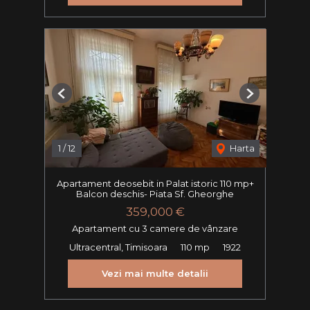
Previous
Next
1
/
12
Harta
Apartament deosebit in Palat istoric 110 mp+
Balcon deschis- Piata Sf. Gheorghe
359,000 €
Apartament cu 3 camere de vânzare
Ultracentral, Timisoara
110 mp
1922
Vezi mai multe detalii