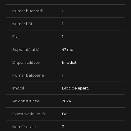
Număr bucătării
1
Număr băi
1
Etaj
1
Suprafață utilă
47 mp
Disponibilitate
Imediat
Număr balcoane
1
Imobil
Bloc de apart.
An construcție
2024
Construcție nouă
Da
Număr etaje
3