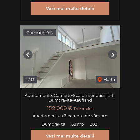
Vezi mai multe detalii
Comision 0%
Previous
Next
1
/
13
Harta
Apartament 3 Camere+Scara interioara | Lift |
Dumbravita-Kaufland
159,000 €
TVA inclus
Apartament cu 3 camere de vânzare
Dumbravita
63 mp
2021
Vezi mai multe detalii