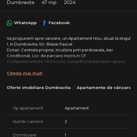
Dumbravita
47 mp
2024
WhatsApp
Facebook
Va propunem spre vanzare, un Apartament Nou, situat la etajul
1, in Dumbravita-Str. Blaise Pascal.
Dotari: Centrala proprie, Incalzire prin pardoseala, Aer
Conditionat, Loc de parcare inscris in CF.
Compartimentare: Hol Acces, Living+Bucataria open-space,
Hol distributie, Baie (Cabina dus+Geam), Dormitor.
Citește mai mult
Disponibilitate: imediata.
Suntem disponibili pentru a va oferi mai multe detalii.
Oferte imobiliare Dumbravita
Apartamente de vânzare D
Tip apartament
Apartament
Număr camere
2
Dormitoare
1