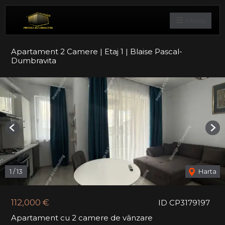
Meniu
Apartament 2 Camere | Etaj 1 | Blaise Pascal-
Dumbravita
Previous
Nex
1
/
13
Harta
112,000 €
ID CP3179197
Apartament cu 2 camere de vânzare