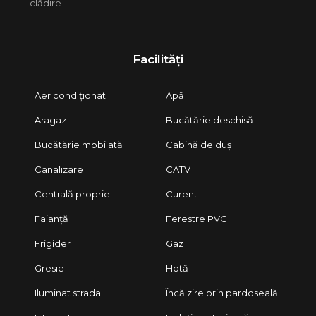
clădire
Facilități
Aer condiționat
Apă
Aragaz
Bucătărie deschisă
Bucătărie mobilată
Cabină de duș
Canalizare
CATV
Centrală proprie
Curent
Faianță
Ferestre PVC
Frigider
Gaz
Gresie
Hotă
Iluminat stradal
Încălzire prin pardoseală