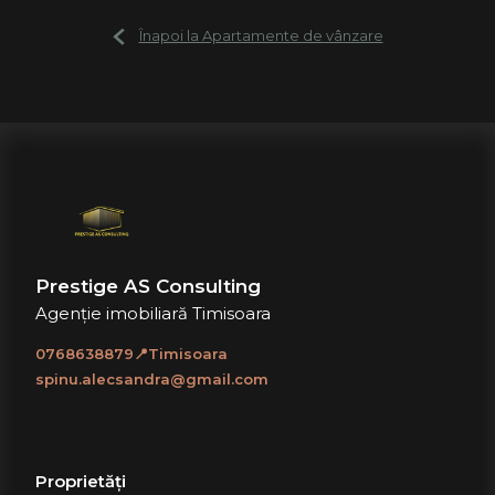
Înapoi la Apartamente de vânzare
Prestige AS Consulting
Agenție imobiliară Timisoara
0768638879📍Timisoara
spinu.alecsandra@gmail.com
Proprietăți