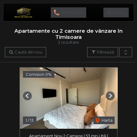
Sună acum
Meniu
Apartamente cu 2 camere de vânzare în
Timisoara
2 rezultate
Caută din nou
Filtrează
Comision 0%
Previous
Next
1
/
13
Harta
Apartament Nou 2 Camere | 53 mp Utili |