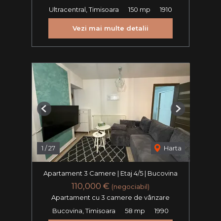
Ultracentral, Timisoara
150 mp
1910
Vezi mai multe detalii
Previous
Next
1
/
27
Harta
Apartament 3 Camere | Etaj 4/5 | Bucovina
110,000 €
(negociabil)
Apartament cu 3 camere de vânzare
Bucovina, Timisoara
58 mp
1990