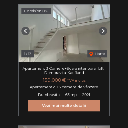
Comision 0%
Previous
Next
1
/
13
Harta
Apartament 3 Camere+Scara interioara | Lift |
Dumbravita-Kaufland
159,000 €
TVA inclus
Apartament cu 3 camere de vânzare
Dumbravita
63 mp
2021
Vezi mai multe detalii