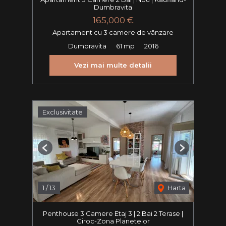
Dumbravita
165,000 €
Apartament cu 3 camere de vânzare
Dumbravita
61 mp
2016
Vezi mai multe detalii
Exclusivitate
Previous
Next
1
/
13
Harta
Penthouse 3 Camere Etaj 3 | 2 Bai 2 Terase |
Giroc-Zona Planetelor