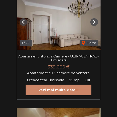
Previous
Next
1
/
22
Harta
Apartament istoric 2 Camere - ULTRACENTRAL -
Timisoara
339,000 €
Apartament cu 3 camere de vânzare
Ultracentral, Timisoara
95 mp
1911
Vezi mai multe detalii