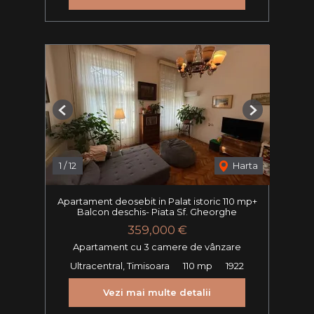
Previous
Next
1
/
12
Harta
Apartament deosebit in Palat istoric 110 mp+
Balcon deschis- Piata Sf. Gheorghe
359,000 €
Apartament cu 3 camere de vânzare
Ultracentral, Timisoara
110 mp
1922
Vezi mai multe detalii