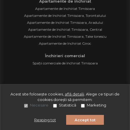
Apartamente de închiriat
Apartamente de închiriat Timisoara
Apartamente de închiriat Timisoara, Torontalului
Apartamente de închiriat Timisoara, Aradului
Apartamente de închiriat Timisoara, Central
Apartamente de închiriat Timisoara, Take Ionescu
Apartamente de închiriat Giroc
Închirieri comercial
Spații comerciale de închiriat Timisoara
©
2026
Prestige As Consulting S.R.L.
Acest site folosește cookies,
află detalii
.
Alege ce tipuri de
cookies dorești să permitem:
Site creat în
Necesare
Statistică
Marketing
Resping tot
Accept tot