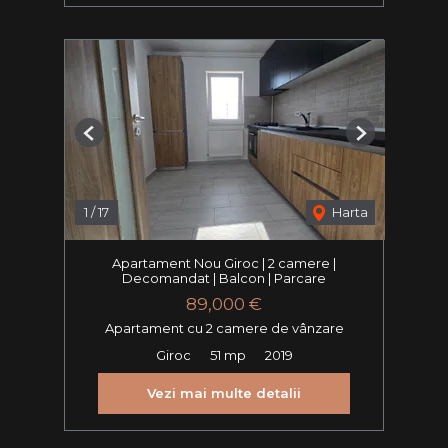
Previous
Next
1
/
17
Harta
Apartament Nou Giroc | 2 camere |
Decomandat | Balcon | Parcare
89,000 €
Apartament cu 2 camere de vânzare
Giroc
51 mp
2019
Vezi mai multe detalii