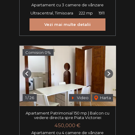
Apartament cu 3 camere de vânzare
Ultracentral, Timisoara
222 mp
1911
Vezi mai multe detalii
Comision 0%
Previous
Next
1
/
26
Video
Harta
Apartament Patrimonial 150 mp | Balcon cu
vedere directa spre Piata Victoriei
450,000 €
Apartament cu 4 camere de vânzare