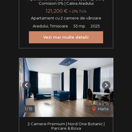
Comision 0% | Calea Aradului
121,200 €
+ 21% TVA
Apartament cu 2 camere de vânzare
Aradului, Timisoara
53 mp
2025
Vezi mai multe detalii
Previous
Next
1
/
15
Harta
2 Camere Premium | Nord One Botanic |
Parcare & Boxa