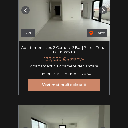
Previous
Next
1
/
28
Harta
Apartament Nou 2 Camere 2 Bai | Parcul Terra-
Dumbravita
137,950 €
+ 21% TVA
Apartament cu 2 camere de vânzare
Dumbravita
63 mp
2024
Vezi mai multe detalii