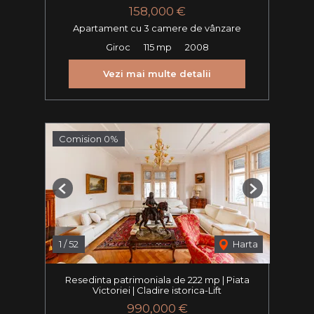
158,000 €
Apartament cu 3 camere de vânzare
Giroc
115 mp
2008
Vezi mai multe detalii
Comision 0%
Previous
Next
1
/
52
Harta
Resedinta patrimoniala de 222 mp | Piata
Victoriei | Cladire istorica-Lift
990,000 €