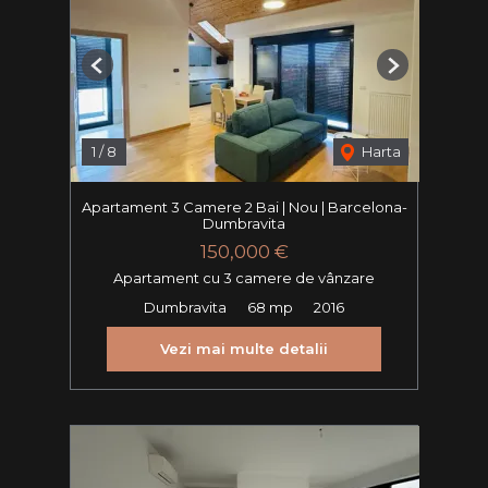
Previous
Next
1
/
8
Harta
Apartament 3 Camere 2 Bai | Nou | Barcelona-
Dumbravita
150,000 €
Apartament cu 3 camere de vânzare
Dumbravita
68 mp
2016
Vezi mai multe detalii