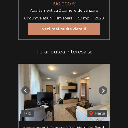
190,000 €
Apartament cu 2 camere de vânzare
Circumvalatiunii, Timisoara
59 mp
2020
Vezi mai multe detalii
Te-ar putea interesa și:
Previous
Next
1
/
19
Harta
Apartament 3 Camere 2 Bai | Nou | Kaufland-