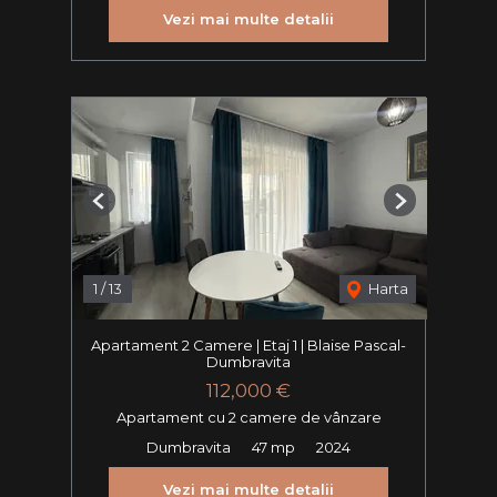
Vezi mai multe detalii
Previous
Next
1
/
13
Harta
Apartament 2 Camere | Etaj 1 | Blaise Pascal-
Dumbravita
112,000 €
Apartament cu 2 camere de vânzare
Dumbravita
47 mp
2024
Vezi mai multe detalii