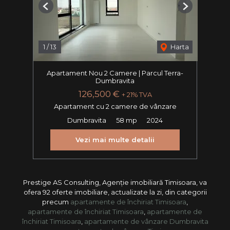
Previous
Next
1
/
13
Harta
Apartament Nou 2 Camere | Parcul Terra-
Dumbravita
126,500 €
+ 21% TVA
Apartament cu 2 camere de vânzare
Dumbravita
58 mp
2024
Vezi mai multe detalii
Prestige AS Consulting, Agenție imobiliară Timisoara, va
ofera 92 oferte imobiliare, actualizate la zi, din categorii
precum
apartamente de închiriat Timisoara
,
apartamente de închiriat Timisoara
,
apartamente de
închiriat Timisoara
,
apartamente de vânzare Dumbravita