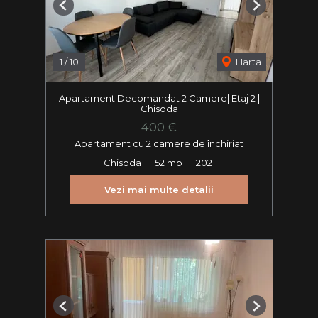
Previous
Next
1
/
10
Harta
Apartament Decomandat 2 Camere| Etaj 2 |
Chisoda
400 €
Apartament cu 2 camere de închiriat
Chisoda
52 mp
2021
Vezi mai multe detalii
Previous
Next