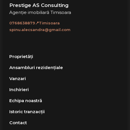
Prestige AS Consulting
Agenție imobiliară Timisoara
0768638879📍Timisoara
spinu.alecsandra@gmail.com
Proprietăți
Ansambluri rezidențiale
Vanzari
Inchirieri
Echipa noastră
Istoric tranzacții
Contact