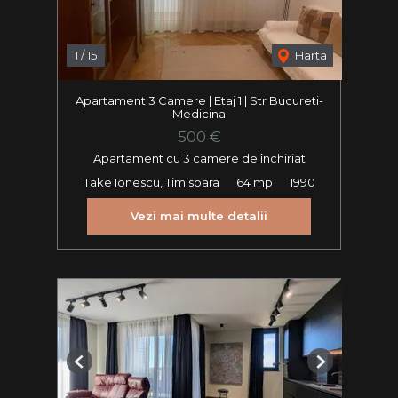
1
/
15
Harta
Apartament 3 Camere | Etaj 1 | Str Bucureti-
Medicina
500 €
Apartament cu 3 camere de închiriat
Take Ionescu, Timisoara
64 mp
1990
Vezi mai multe detalii
Previous
Next