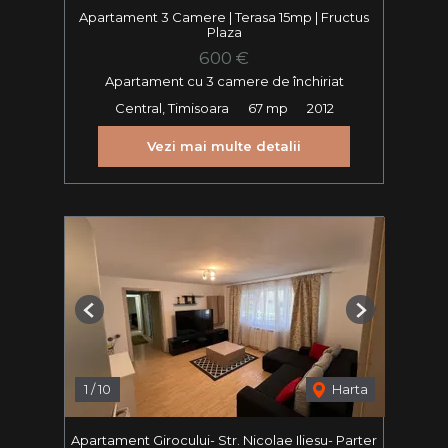
Apartament 3 Camere | Terasa 15mp | Fructus
Plaza
600 €
Apartament cu 3 camere de închiriat
Central, Timisoara
67 mp
2012
Vezi mai multe detalii
Previous
Next
1
/
10
Harta
Apartament Girocului- Str. Nicolae Iliesu- Parter