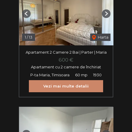
Previous
Next
1
/
13
Harta
Apartament 2 Camere 2 Bai | Parter | Maria
600 €
Apartament cu 2 camere de închiriat
P-ta Maria, Timisoara
60 mp
1930
Vezi mai multe detalii