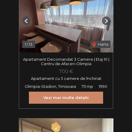
Previous
Next
1
/
13
Harta
Apartament Decomandat 3 Camere | Etaj 10 |
Centru de Afaceri-Olimpia
700 €
Apartament cu 3 camere de închiriat
Olimpia-Stadion, Timisoara
75 mp
1990
Vezi mai multe detalii