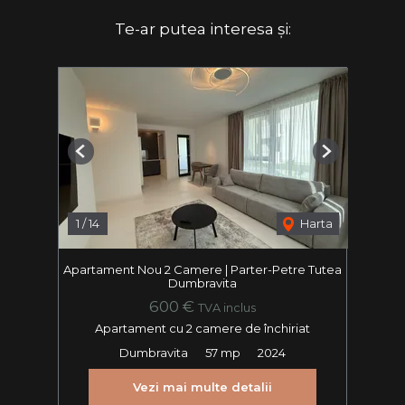
Te-ar putea interesa și:
Previous
Next
1
/
14
Harta
Apartament Nou 2 Camere | Parter-Petre Tutea
Dumbravita
600 €
TVA inclus
Apartament cu 2 camere de închiriat
Dumbravita
57 mp
2024
Vezi mai multe detalii