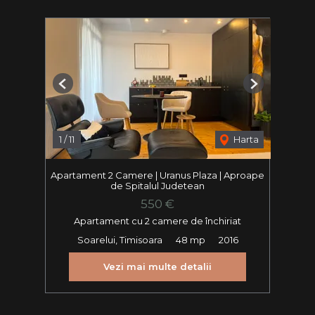
Previous
Next
1
/
11
Harta
Apartament 2 Camere | Uranus Plaza | Aproape
de Spitalul Judetean
550 €
Apartament cu 2 camere de închiriat
Soarelui, Timisoara
48 mp
2016
Vezi mai multe detalii