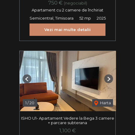
750 €
(negociabil)
Apartament cu 2 camere de închiriat
Semicentral, Timisoara
52 mp
2025
Vezi mai multe detalii
Previous
Next
1
/
20
Harta
ISHO U1- Apartament Vedere la Bega 3 camere
+ parcare subterana
1,100 €