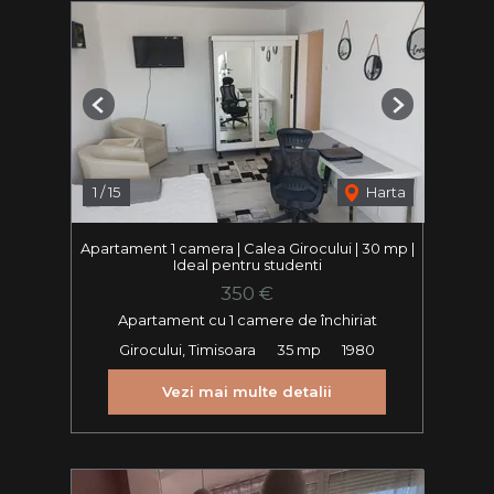
Previous
Next
1
/
15
Harta
Apartament 1 camera | Calea Girocului | 30 mp |
Ideal pentru studenti
350 €
Apartament cu 1 camere de închiriat
Girocului, Timisoara
35 mp
1980
Vezi mai multe detalii