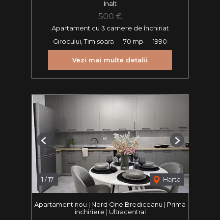
Inalt
500 €
Apartament cu 3 camere de închiriat
Girocului, Timisoara
70 mp
1990
Vezi mai multe detalii
Previous
Next
1
/
17
Harta
Apartament nou | Nord One Brediceanu | Prima
inchiriere | Ultracentral