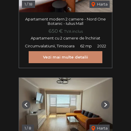
1
/
18
Harta
Apartament modern 2 camere - Nord One
Botanic - Iulius Mall
650 €
TVA inclus
Apartament cu 2 camere de închiriat
Circumvalatiunii, Timisoara
62 mp
2022
Vezi mai multe detalii
Previous
Next
1
/
8
Harta