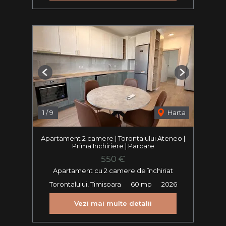
Previous
Next
1
/
9
Harta
Apartament 2 camere | Torontalului Ateneo |
Prima Inchiriere | Parcare
550 €
Apartament cu 2 camere de închiriat
Torontalului, Timisoara
60 mp
2026
Vezi mai multe detalii