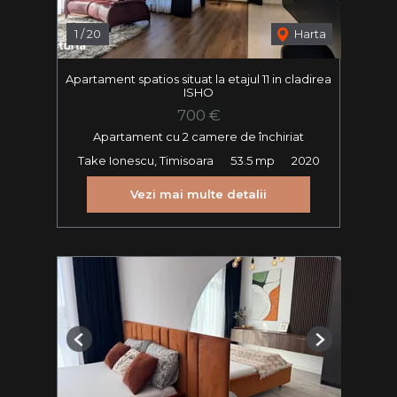
1
/
20
Harta
Apartament spatios situat la etajul 11 in cladirea
ISHO
700 €
Apartament cu 2 camere de închiriat
Take Ionescu, Timisoara
53.5 mp
2020
Vezi mai multe detalii
Previous
Next