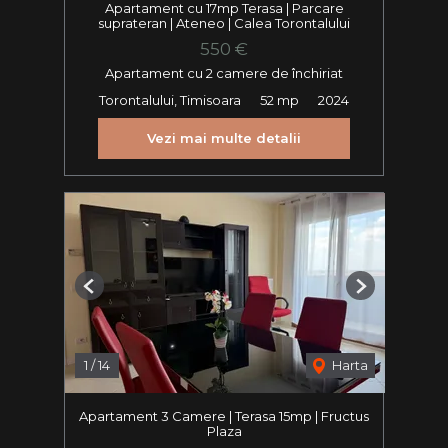
Apartament cu 17mp Terasa | Parcare
suprateran | Ateneo | Calea Torontalului
550 €
Apartament cu 2 camere de închiriat
Torontalului, Timisoara
52 mp
2024
Vezi mai multe detalii
Previous
Next
1
/
14
Harta
Apartament 3 Camere | Terasa 15mp | Fructus
Plaza