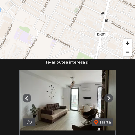
Te-ar putea interesa și:
Previous
Next
1
/
9
Harta