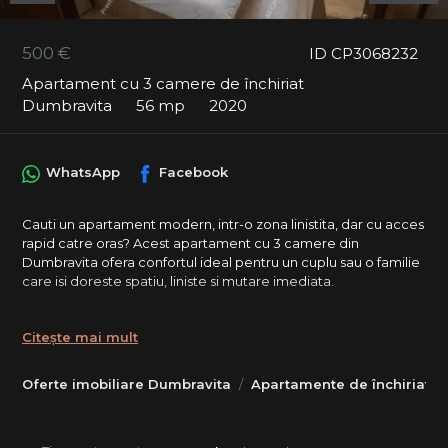
500 €
ID CP3068232
Apartament cu 3 camere de închiriat
Dumbravita
56 mp
2020
WhatsApp
Facebook
Cauti un apartament modern, intr-o zona linistita, dar cu acces
rapid catre oras? Acest apartament cu 3 camere din
Dumbravita ofera confortul ideal pentru un cuplu sau o familie
care isi doreste spatiu, liniste si mutare imediata.
Apartamentul este situat la parter, intr-un bloc nou, si dispune
de o terasa spatioasa, perfecta pentru relaxare. Suprafata utila
Citește mai mult
este de 56 mp, iar compartimentarea este practica si bine
gandita pentru confortul de zi cu zi.
Oferte imobiliare Dumbravita
Apartamente de închiriat 
Compartimentare: 2 dormitoare decomandate, Living open
space cu bucatarie, Baie, Hol, Terasa.