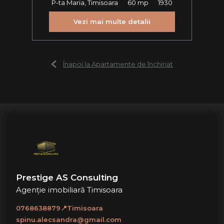
P-ta Maria, Timisoara
60 mp
1930
Vezi mai multe detalii
Înapoi la Apartamente de închiriat
Prestige AS Consulting
Agenție imobiliară Timisoara
0768638879📍Timisoara
spinu.alecsandra@gmail.com