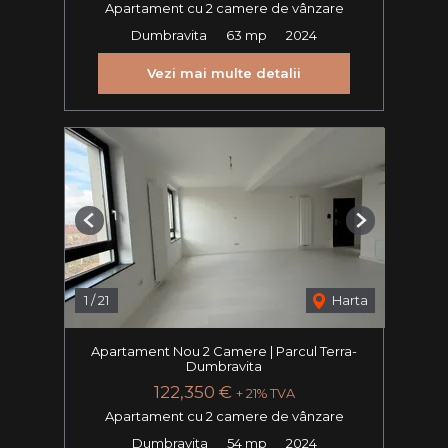
Apartament cu 2 camere de vânzare
Dumbravita
63 mp
2024
Vezi mai multe detalii
Previous
Next
1
/
21
Harta
Apartament Nou 2 Camere | Parcul Terra-
Dumbravita
122,350 €
+ 21% TVA
Apartament cu 2 camere de vânzare
Dumbravita
54 mp
2024