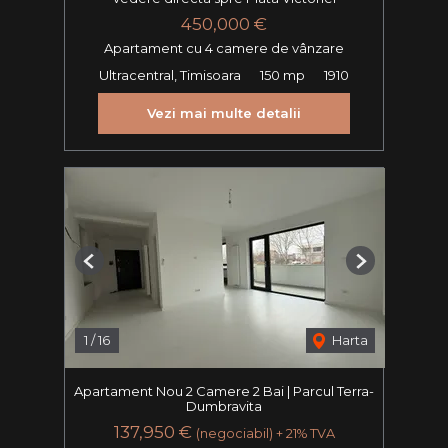
450,000 €
Apartament cu 4 camere de vânzare
Ultracentral, Timisoara
150 mp
1910
Vezi mai multe detalii
Previous
Next
1
/
16
Harta
Apartament Nou 2 Camere 2 Bai | Parcul Terra-
Dumbravita
137,950 €
(negociabil) + 21% TVA