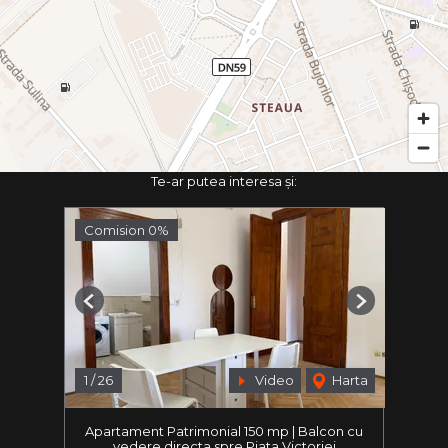
Te-ar putea interesa și:
Comision 0%
Previous
Next
1
/
26
Video
Harta
Apartament Patrimonial 150 mp | Balcon cu
vedere directa spre Piata Victoriei