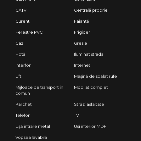
CATV
Centrală proprie
Curent
Faianță
Ferestre PVC
Frigider
Gaz
Gresie
Hotă
Iluminat stradal
Interfon
Internet
Lift
Mașină de spălat rufe
Mijloace de transport în
Mobilat complet
comun
Parchet
Străzi asfaltate
Telefon
TV
Ușă intrare metal
Uși interior MDF
Vopsea lavabilă