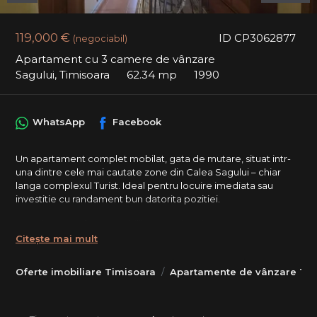
119,000 €
ID CP3062877
(negociabil)
Apartament cu 3 camere de vânzare
Sagului, Timisoara
62.34 mp
1990
WhatsApp
Facebook
Un apartament complet mobilat, gata de mutare, situat intr-
una dintre cele mai cautate zone din Calea Sagului – chiar
langa complexul Turist. Ideal pentru locuire imediata sau
investitie cu randament bun datorita pozitiei.
Proprietatea ofera un echilibru excelent intre spatiu,
compartimentare si accesibilitate, intr-un bloc cu lift nou si
Citește mai mult
acces facil catre principalele puncte ale orasului.
Oferte imobiliare Timisoara
Apartamente de vânzare Tim
Despre proprietate:
Suprafata utila de 62.34 mp, la care se adauga terasa.
Apartamentul este mobilat complet si functional, cu 2 holuri,
baie de 3.6 mp si o compartimentare gandita pentru confort