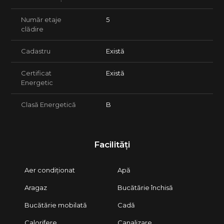
Număr etaje
5
clădire
Cadastru
Există
Certificat
Există
Energetic
Clasă Energetică
B
Facilități
Aer condiționat
Apă
Aragaz
Bucătărie închisă
Bucătărie mobilată
Cadă
Calorifere
Canalizare