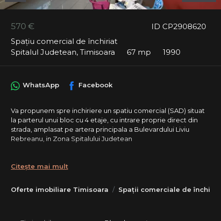
570 €
ID CP2908620
Spațiu comercial de închiriat
Spitalul Judetean, Timisoara
67 mp
1990
WhatsApp
Facebook
Va propunem spre inchiriere un spatiu comercial (SAD) situat
la parterul unui bloc cu 4 etaje, cu intrare proprie direct din
strada, amplasat pe artera principala a Bulevardului Liviu
Rebreanu, in Zona Spitalului Judetean
Compartimentare: sala de asteptare, hol de distributie, 3
incaperi/cabinete, 2 grupuri sanitare.
Citește mai mult
Contorizare separata, centrala proprie pe gaz.
Garantie: echivalentul unei luni de chirie.
Oferte imobiliare Timisoara
Spații comerciale de închiria
Pentru detalii si programarea unei vizionari, va stau la
dispozitie.