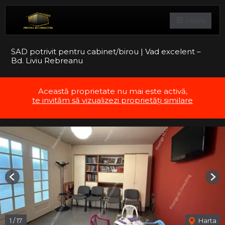
Meniu
SAD potrivit pentru cabinet/birou | Vad excelent –
Bd. Liviu Rebreanu
Această proprietate nu mai este activă,
te invităm să vizualizezi proprietăți similare
Previous
Nex
1
/
17
Harta