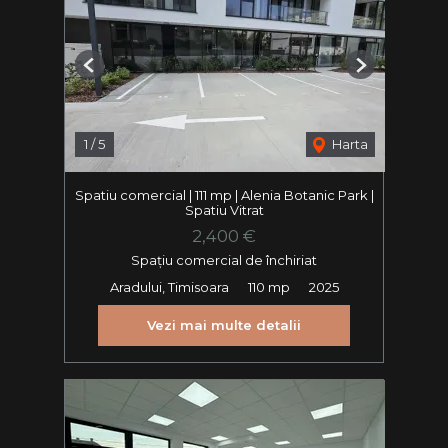
Previous
Next
1
/
5
Harta
Spatiu comercial | 111 mp | Alenia Botanic Park |
Spatiu Vitrat
2,400 €
Spațiu comercial de închiriat
Aradului, Timisoara
110 mp
2025
Vezi mai multe detalii