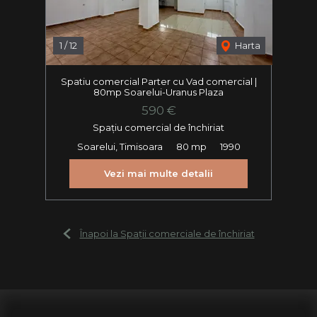
1
/
12
Harta
Spatiu comercial Parter cu Vad comercial |
80mp Soarelui-Uranus Plaza
590 €
Spațiu comercial de închiriat
Soarelui, Timisoara
80 mp
1990
Vezi mai multe detalii
Înapoi la Spații comerciale de închiriat