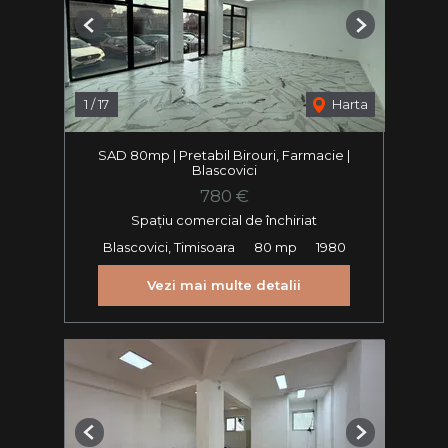
Previous
Next
1
/
17
Harta
SAD 80mp | Pretabil Birouri, Farmacie |
Blascovici
780 €
Spațiu comercial de închiriat
Blascovici, Timisoara
80 mp
1980
Vezi mai multe detalii
Previous
Next