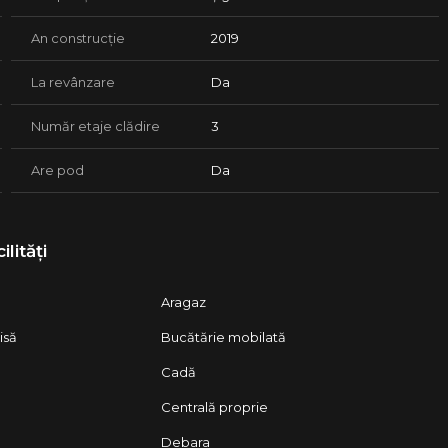
An construcție
2019
La revânzare
Da
Număr etaje clădire
3
Are pod
Da
ilități
Aragaz
isă
Bucătărie mobilată
Cadă
Centrală proprie
Debara