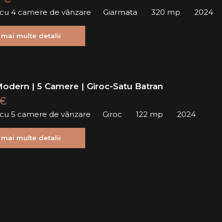
ă cu 4 camere de vânzare
Giarmata
320 mp
2024
 mai multe detalii
odern | 5 Camere | Giroc-Satu Batran
 €
ă cu 5 camere de vânzare
Giroc
122 mp
2024
 mai multe detalii