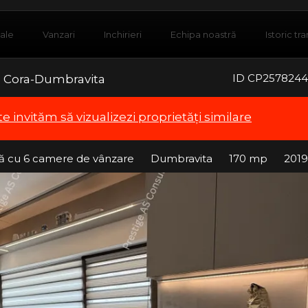
iale
Vanzari
Inchirieri
Echipa noastră
Istoric tra
ID CP2578244
 Cora-Dumbravita
te invităm să vizualizezi proprietăți similare
ilă cu 6 camere de vânzare
Dumbravita
170 mp
2019