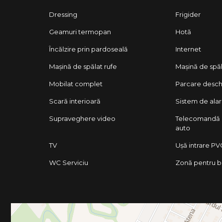
Dressing
Frigider
Geamuri termopan
Hotă
Încălzire prin pardoseală
Internet
Mașină de spălat rufe
Mașină de spă
Mobilat complet
Parcare desch
Scară interioară
Sistem de ala
Supraveghere video
Telecomandă 
auto
TV
Ușă intrare PV
WC Serviciu
Zonă pentru 