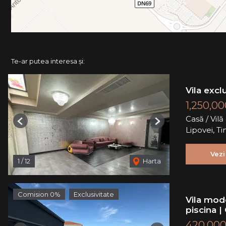
Te-ar putea interesa și:
Vila excl
1,250,0
Casă / Vil
Previous
Next
Lipovei, T
Vezi
1
/
12
Harta
Comision 0%
Exclusivitate
Vila mod
piscina |
420,000