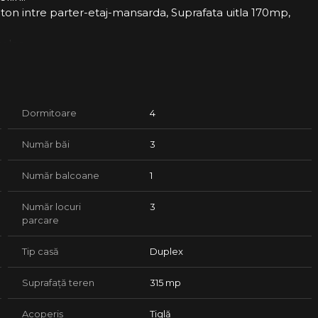
on intre parter-etaj-mansarda, Suprafata uitla 170mp,
elor.
patios, Baie cu dus, Terasa, Camera tehnica (pe Terasa, se
Dormitoare
4
jata cu masa de biliard, masa cu sase scaune si canapea.
Număr băi
3
rizator apa Bluesoft, Termostat de ambient in fiecare
e video, Alarma, Poarta acces auto actionata electric, sunt
Număr balcoane
1
p sarpanta din lemn cu invelitoare din tigla, Placa de beton
Număr locuri
3
parcare
casei.
Tip casă
Duplex
Suprafață teren
315 mp
Acoperiș
Țiglă