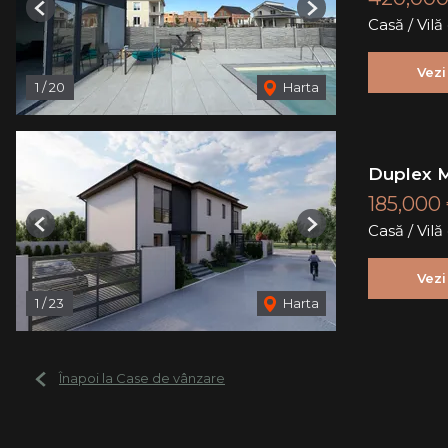
Previous
Next
Casă / Vil
Vezi
1
/
20
Harta
Duplex M
185,000
Casă / Vil
Previous
Next
Vezi
1
/
23
Harta
Înapoi la Case de vânzare