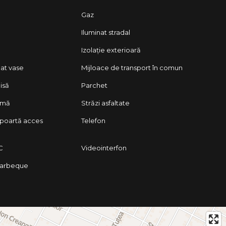
Gaz
Iluminat stradal
Izolație exterioară
lat vase
Mijloace de transport în comun
isă
Parchet
rmă
Străzi asfaltate
poartă acces
Telefon
C
Videointerfon
barbeque