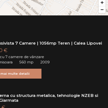
usivista 7 Camere | 1056mp Teren | Calea Lipovei
00 €
ă cu 7 camere de vânzare
imisoara
560 mp
2009
 mai multe detalii
erna cu structura metalica, tehnologie NZEB si
 Giarmata
 €