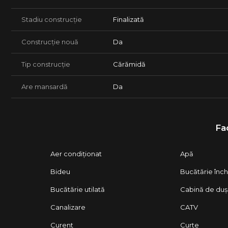
Stadiu construcție
Finalizată
Construcție nouă
Da
Tip construcție
Cărămidă
Are mansardă
Da
Fac
Aer condiționat
Apă
Bideu
Bucătărie înch
Bucătărie utilată
Cabină de duș
Canalizare
CATV
Curent
Curte