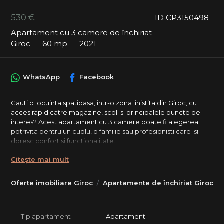
530 €
ID CP3150498
Apartament cu 3 camere de închiriat
Giroc
60 mp
2021
WhatsApp
Facebook
Cauti o locuinta spatioasa, intr-o zona linistita din Giroc, cu
acces rapid catre magazine, scoli si principalele puncte de
interes? Acest apartament cu 3 camere poate fi alegerea
potrivita pentru un cuplu, o familie sau profesionisti care isi
doresc confort si functionalitate.
De ce merita sa il vezi: Compartimentare decomandata,
Citește mai mult
pentru mai multa intimitate si confort, Living open-space cu
bucatarie, ideal pentru timpul petrecut impreuna, Doua
Oferte imobiliare Giroc
Apartamente de închiriat Giroc
dormitoare bine dimensionate, Terasa pentru relaxare in aer
liber, Doua locuri de parcare incluse, Zona linistita, retrasa de
la traficul intens.
Tip apartament
Apartament
Despre proprietate: Suprafata utila: 60 mp, 3 camere,