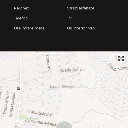
Parchet
Străzi asfaltate
Telefon
TV
Ușă intrare metal
Uși interior MDF