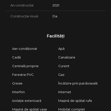
An construcție
2021
Construcție nouă
Da
Facilități
Aer condiționat
Apă
Cadă
Canalizare
Centrală proprie
Curent
Ferestre PVC
Gaz
Gresie
Încălzire prin pardoseală
Interfon
Internet
Izolație exterioară
Mașină de spălat rufe
Mașină de spălat vase
Mobilat complet