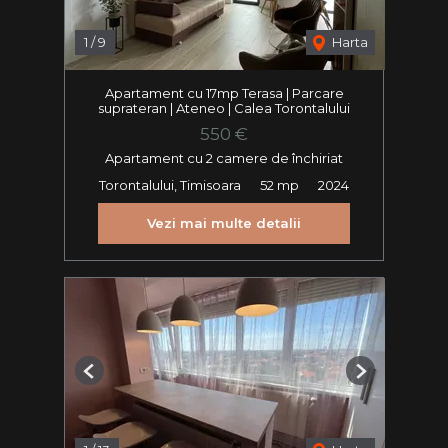
1
/
9
Harta
Apartament cu 17mp Terasa | Parcare
suprateran | Ateneo | Calea Torontalului
550 €
Apartament cu 2 camere de închiriat
Torontalului, Timisoara
52 mp
2024
Vezi mai multe detalii
Previous
Next