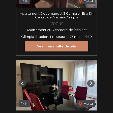
1
/
13
Harta
Apartament Decomandat 3 Camere | Etaj 10 |
Centru de Afaceri-Olimpia
700 €
Apartament cu 3 camere de închiriat
Olimpia-Stadion, Timisoara
75 mp
1990
Vezi mai multe detalii
Previous
Next
1
/
14
Harta