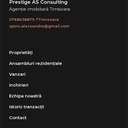
Prestige AS Consulting
Agenție imobiliară Timisoara
0768638879📍Timisoara
spinu.alecsandra@gmail.com
Proprietăți
Ansambluri rezidențiale
Vanzari
Inchirieri
Echipa noastră
Istoric tranzacții
Contact