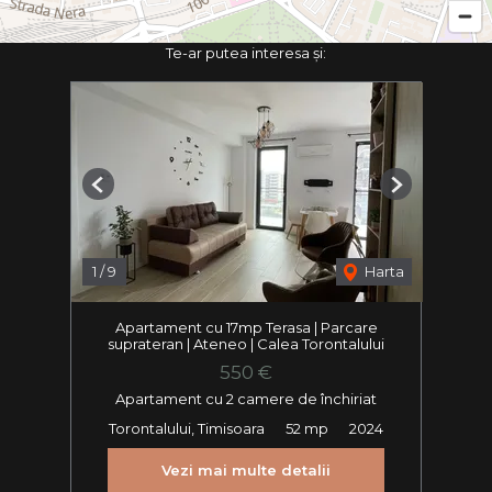
Te-ar putea interesa și:
Previous
Next
1
/
9
Harta
Apartament cu 17mp Terasa | Parcare
suprateran | Ateneo | Calea Torontalului
550 €
Apartament cu 2 camere de închiriat
Torontalului, Timisoara
52 mp
2024
Vezi mai multe detalii