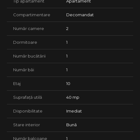
bucatarie.
Tip apartament
Apartament
Despre proprietate:
Compartimentare
Decomandat
apartament cu 2 camere, living cu bucatarie open space, 1
dormitor, 1 baie, situat la etajul 10/14, disponibil imediat, aer
Număr camere
2
conditionat, mobilier nou, bucatarie open space, centrala pe
bloc, loc de parcare disponibil contra cost
Dormitoare
1
Garantia este echivalentul a doua chirii, cu posibilitate de
achitare in 2 transe.
Număr bucătării
1
Pentru mai multe detalii sau programarea unei vizionari, ne
puteti contacta.
Număr băi
1
Etaj
10
Suprafață utilă
40 mp
Disponibilitate
Imediat
Stare interior
Bună
Număr balcoane
1