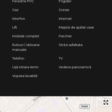
Ferestre PVC
Frigider
Gaz
Gresie
Interfon
Internet
Lift
Mașină de spălat vase
Mobilat complet
Parchet
Rulouri / obloane
Străzi asfaltate
manuale
Telefon
TV
Ușă intrare lemn
Vedere panoramică
Vopsea lavabilă