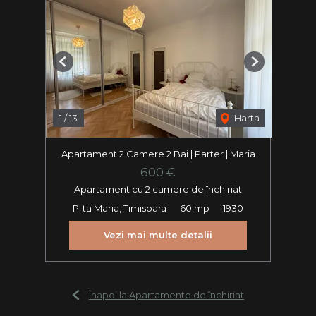
Previous
Next
1
/
13
Harta
Apartament 2 Camere 2 Bai | Parter | Maria
600 €
Apartament cu 2 camere de închiriat
P-ta Maria, Timisoara
60 mp
1930
Vezi mai multe detalii
Înapoi la Apartamente de închiriat