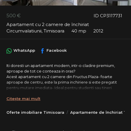
500 €
ID CP3117731
Apartament cu 2 camere de închiriat
Circumvalatiunii, Timisoara
40 mp
2012
WhatsApp
Facebook
Iti doresti un apartament modern, intr-o cladire premium,
aproape de tot ce conteaza in oras?
Acest apartament cu 2 camere din Fructus Plaza- foarte
aproape de centru, este la prima inchiriere si este pregatit
pentru mutare imediata- Ideal pentru studenti sau tineri
profesionisti care vor confort si acces rapid catre punctele
Citește mai mult
importante din oras.
Caracteristici: etaj 10 din 14 – lumina naturala si panorama
Oferte imobiliare Timisoara
Apartamente de închiriat Ti
deschisa, cladire moderna, construita in 2014, cu multiple
facilitati, clima si contorizare separata pentru un confort mai
bun, contract inregistrat ANAF, terasa cu acces din living si