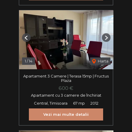
Previous
Next
1
/
14
Harta
Apartament 3 Camere | Terasa 15mp | Fructus
Plaza
600 €
Apartament cu 3 camere de închiriat
Central, Timisoara
67 mp
2012
Vezi mai multe detalii