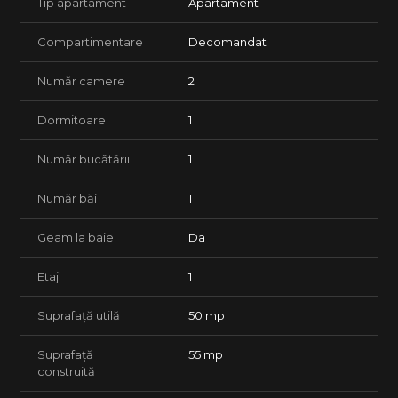
Tip apartament
Apartament
Nu se accepta animale de companie.
Suntem disponibili pentru a va oferi mai multe detalii.
Compartimentare
Decomandat
Număr camere
2
Dormitoare
1
Număr bucătării
1
Număr băi
1
Geam la baie
Da
Etaj
1
Suprafață utilă
50 mp
Suprafață
55 mp
construită