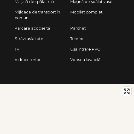
Mașină de spălat rufe
Mașină de spălat vase
Mijloace de transport în
Mobilat complet
comun
Parcare acoperită
Parchet
Străzi asfaltate
Telefon
TV
Ușă intrare PVC
Videointerfon
Vopsea lavabilă