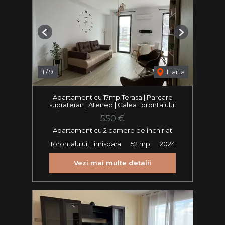
Previous
Next
1
/
9
Harta
Apartament cu 17mp Terasa | Parcare
suprateran | Ateneo | Calea Torontalului
550 €
Apartament cu 2 camere de închiriat
Torontalului, Timisoara
52 mp
2024
Vezi mai multe detalii