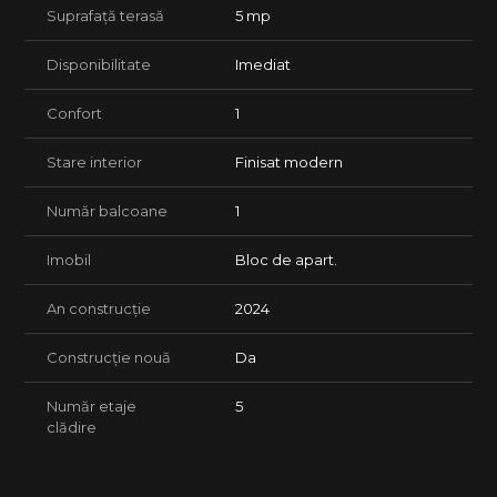
Suprafață terasă
5 mp
Disponibilitate
Imediat
Confort
1
Stare interior
Finisat modern
Număr balcoane
1
Imobil
Bloc de apart.
An construcție
2024
Construcție nouă
Da
Număr etaje
5
clădire