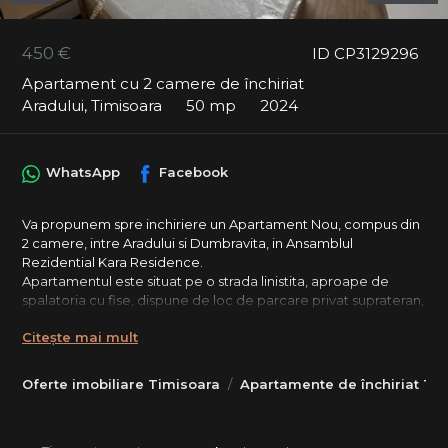
450 €
ID CP3129296
Apartament cu 2 camere de închiriat
Aradului, Timisoara
50 mp
2024
WhatsApp
Facebook
Va propunem spre inchiriere un Apartament Nou, compus din
2 camere, intre Aradului si Dumbravita, in Ansamblul
Rezidential Kara Residence.
Apartamentul este situat pe o strada linistita, aproape de
spalatoria cu fise, dispune de loc de parcare privat suprateran,
este situat la etajul 1, se intinde pe o suprafata utila de
Citește mai mult
50mp+Balcon si este compartimentat astfel: Hol acces, Living
(iesire la Balcon), Bucatarie (iesire la Balcon), Hol distributie,
Dormitor+ Dressing, Baie.
Oferte imobiliare Timisoara
Apartamente de închiriat Ti
Confortul termic este asigurat de centrala proprie pe gaz-
incalzire in pardoseala si aer conditionat.
Garantia este echivalentul unei chirii.