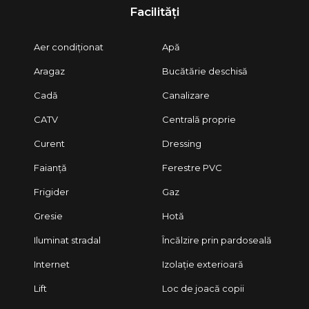
Facilități
Aer condiționat
Apă
Aragaz
Bucătărie deschisă
Cadă
Canalizare
CATV
Centrală proprie
Curent
Dressing
Faianță
Ferestre PVC
Frigider
Gaz
Gresie
Hotă
Iluminat stradal
Încălzire prin pardoseală
Internet
Izolație exterioară
Lift
Loc de joacă copii