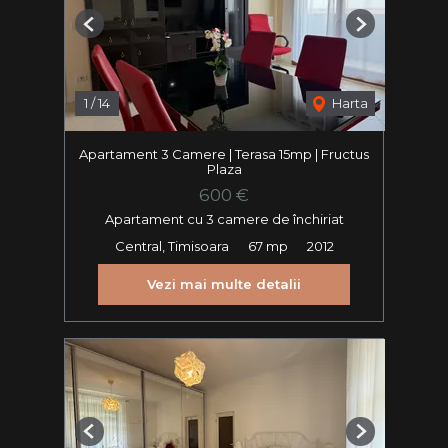
Previous
Next
1
/
14
Harta
Apartament 3 Camere | Terasa 15mp | Fructus
Plaza
600 €
Apartament cu 3 camere de închiriat
Central, Timisoara
67 mp
2012
Vezi mai multe detalii
Previous
Next