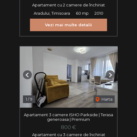
Apartament cu 2 camere de închiriat
Aradului, Timisoara
60 mp
2010
Vezi mai multe detalii
Previous
Next
1
/
9
Harta
Apartament 3 camere ISHO Parkside | Terasa
generoasa | Premium
800 €
Apartament cu 3 camere de închiriat