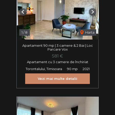
Previous
Next
1
/
8
Harta
Apartament 90 mp | 3 camere & 2 Bai | Loc
Parcare Vox
581 €
Apartament cu 3 camere de închiriat
Torontalului, Timisoara
90 mp
2021
Vezi mai multe detalii