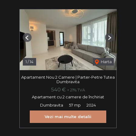
Previous
Next
1
/
14
Harta
Apartament Nou 2 Camere | Parter-Petre Tutea
Dumbravita
540 €
+ 21% TVA
Apartament cu 2 camere de închiriat
Dumbravita
57 mp
2024
Vezi mai multe detalii