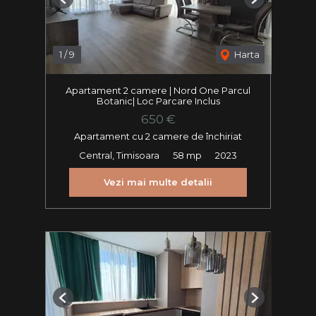
Previous
Next
1
/
9
Harta
Apartament 2 camere | Nord One Parcul
Botanic| Loc Parcare Inclus
650 €
Apartament cu 2 camere de închiriat
Central, Timisoara
58 mp
2023
Vezi mai multe detalii
Previous
Next