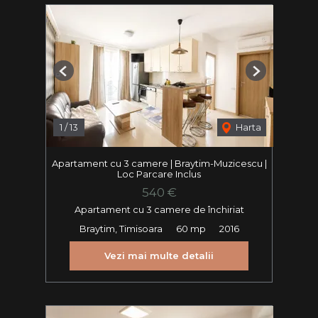
Previous
Next
1
/
13
Harta
Apartament cu 3 camere | Braytim-Muzicescu |
Loc Parcare Inclus
540 €
Apartament cu 3 camere de închiriat
Braytim, Timisoara
60 mp
2016
Vezi mai multe detalii