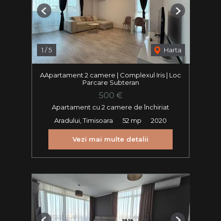
Previous
Next
1
/
5
Harta
AApartament 2 camere | Complexul Iris | Loc
Parcare Subteran
500 €
Apartament cu 2 camere de închiriat
Aradului, Timisoara
52 mp
2020
Vezi mai multe detalii