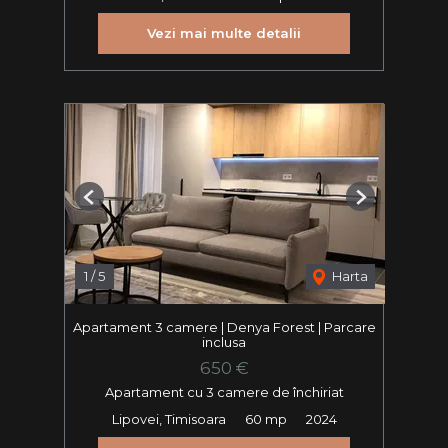
Vezi mai multe detalii
Previous
Next
1
/
5
Harta
Apartament 3 camere | Denya Forest | Parcare
inclusa
650 €
Apartament cu 3 camere de închiriat
Lipovei, Timisoara
60 mp
2024