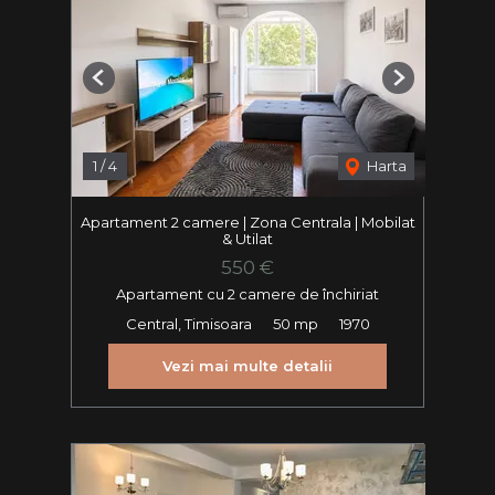
Previous
Next
1
/
4
Harta
Apartament 2 camere | Zona Centrala | Mobilat
& Utilat
550 €
Apartament cu 2 camere de închiriat
Central, Timisoara
50 mp
1970
Vezi mai multe detalii