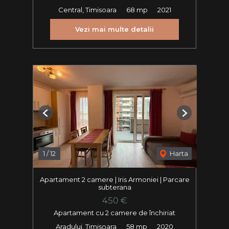
Central, Timisoara
68 mp
2021
Vezi mai multe detalii
Previous
Next
1
/
12
Harta
Apartament 2 camere | Iris Armoniei | Parcare
subterana
450 €
Apartament cu 2 camere de închiriat
Aradului, Timisoara
58 mp
2020