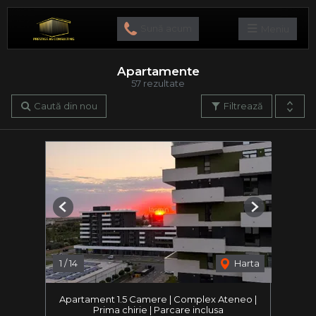
Sună acum
Meniu
Apartamente
57 rezultate
Caută din nou
Filtrează
Previous
Next
1
/
14
Harta
Apartament 1.5 Camere | Complex Ateneo |
Prima chirie | Parcare inclusa