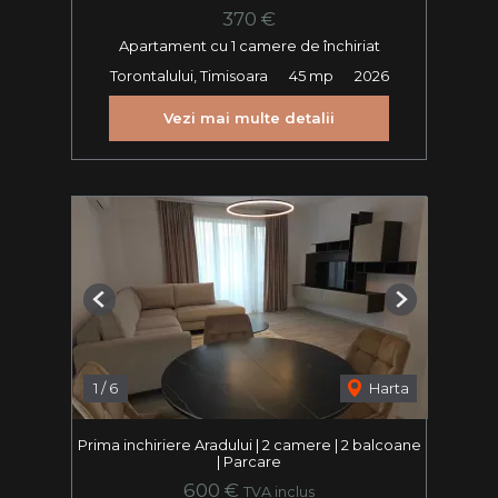
370 €
Apartament cu 1 camere de închiriat
Torontalului, Timisoara
45 mp
2026
Vezi mai multe detalii
Previous
Next
1
/
6
Harta
Prima inchiriere Aradului | 2 camere | 2 balcoane
| Parcare
600 €
TVA inclus