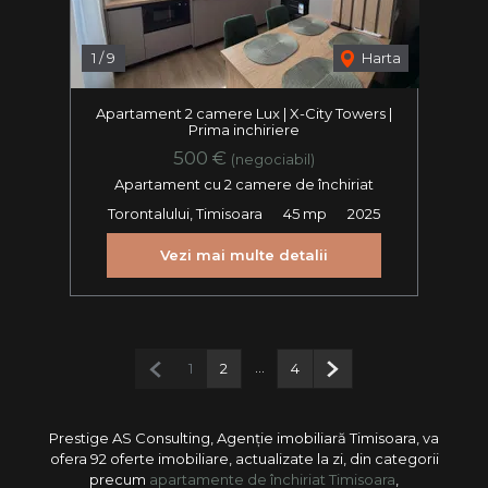
1
/
9
Harta
Apartament 2 camere Lux | X-City Towers |
Prima inchiriere
500 €
(negociabil)
Apartament cu 2 camere de închiriat
Torontalului, Timisoara
45 mp
2025
Vezi mai multe detalii
Pagina anterioară
...
Pagina următoare
1
2
4
Prestige AS Consulting, Agenție imobiliară Timisoara, va
ofera 92 oferte imobiliare, actualizate la zi, din categorii
precum
apartamente de închiriat Timisoara
,