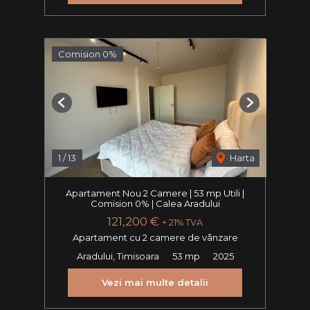
Comision 0%
Previous
Next
1
/
13
Harta
Apartament Nou 2 Camere | 53 mp Utili |
Comision 0% | Calea Aradului
121,200 €
+ 21% TVA
Apartament cu 2 camere de vânzare
Aradului, Timisoara
53 mp
2025
Vezi mai multe detalii