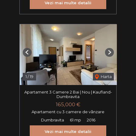
Vezi mai multe detalii
Previous
Next
1
/
19
Harta
Apartament 3 Camere 2 Bai | Nou | Kaufland-
Dumbravita
165,000 €
Apartament cu 3 camere de vânzare
Dumbravita
61 mp
2016
Vezi mai multe detalii