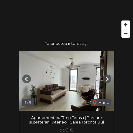
Te-ar putea interesa și:
Previous
Next
1
/
9
Harta
Apartament cu 17mp Terasa | Parcare
suprateran | Ateneo | Calea Torontalului
550 €