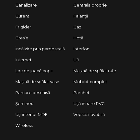
Canalizare
Centrală proprie
Curent
Faianță
Frigider
Gaz
Gresie
Hotă
Încălzire prin pardoseală
Interfon
Internet
Lift
Loc de joacă copii
Mașină de spălat rufe
Mașină de spălat vase
Mobilat complet
Parcare deschisă
Parchet
Șemineu
Ușă intrare PVC
Uși interior MDF
Vopsea lavabilă
Wireless