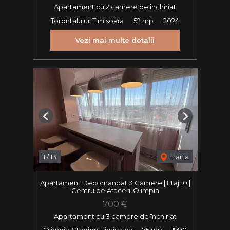
Apartament cu 2 camere de închiriat
Torontalului, Timisoara
52 mp
2024
Vezi mai multe detalii
Previous
Next
1
/
13
Harta
Apartament Decomandat 3 Camere | Etaj 10 |
Centru de Afaceri-Olimpia
700 €
Apartament cu 3 camere de închiriat
Olimpia-Stadion, Timisoara
75 mp
1990