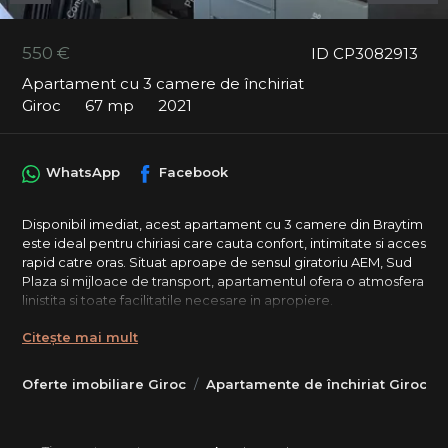
550 €
ID CP3082913
Apartament cu 3 camere de închiriat
Giroc
67 mp
2021
WhatsApp
Facebook
Disponibil imediat, acest apartament cu 3 camere din Braytim
este ideal pentru chiriasi care cauta confort, intimitate si acces
rapid catre oras. Situat aproape de sensul giratoriu AEM, Sud
Plaza si mijloace de transport, apartamentul ofera o atmosfera
linistita si toate facilitatile necesare in apropiere.
Imobil mic cu doar 4 apartamente, 67 mp utili + balcon spatios
Citește mai mult
de 13 mp, Incalzire in pardoseala cu termostate individuale,
Living generos si bucatarie separata, Dormitor secundar ideal
Oferte imobiliare Giroc
Apartamente de închiriat Giroc
pentru birou / work from home, Loc de parcare privat inclus.
Detalii: etaj 1, complet mobilat si utilat, centrala proprie, aer
conditionat, masina de spalat vase, masina de spalat rufe, baie