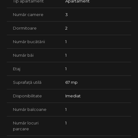
Tip apartament
Apartament
cu cada, balcon mare.
Număr camere
3
Potrivit pentru un cuplu, o familie tanara sau profesionisti.
Pisicile sunt acceptate.
Dormitoare
2
Garantie: 1000 Eur
Număr bucătării
1
Pentru mai multe detalii sau programarea unei vizionari, ne
puteti contacta telefonic.
Număr băi
1
Etaj
1
Suprafață utilă
67 mp
Disponibilitate
Imediat
Număr balcoane
1
Număr locuri
1
parcare