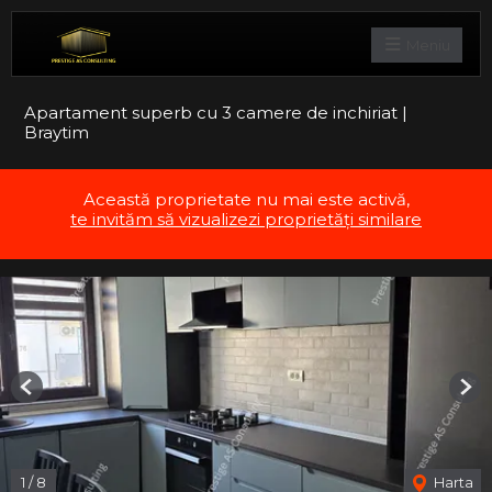
Meniu
Apartament superb cu 3 camere de inchiriat |
Braytim
Această proprietate nu mai este activă,
te invităm să vizualizezi proprietăți similare
Previous
Nex
1
/
8
Harta