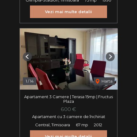
Vezi mai multe detalii
Previous
Next
1
/
14
Harta
Apartament 3 Camere | Terasa 15mp | Fructus
Plaza
600 €
Apartament cu 3 camere de închiriat
Central, Timisoara
67 mp
2012
Vezi mai multe detalii