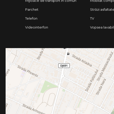
Mijloace de transport în comun
Mobilat comp
Parchet
Străzi asfaltat
Telefon
TV
Videointerfon
Vopsea lavabi