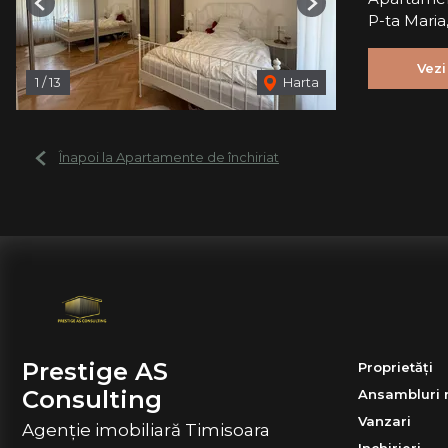
Previous
Next
P-ta Maria
Vezi
1
/
13
Harta
Înapoi la Apartamente de închiriat
Prestige AS
Proprietăți
Consulting
Ansambluri 
Vanzari
Agenție imobiliară Timisoara