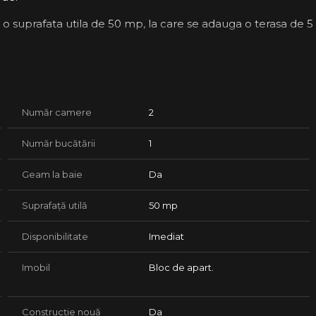
 o suprafata utila de 50 mp, la care se adauga o terasa de 5
e terasa, bucatarie open space complet utilata, dormitor,
amuri termopan, complet mobilat si utilat, TV, masina de
Număr camere
2
 cuptor, masina de spalat vase, cuptor cu microunde
Număr bucătării
1
Geam la baie
Da
rapid la transport public (linia 46), 500 m de complex Bega
d, 3 km de Iulius Mall.
Suprafață utilă
50 mp
 care isi doreste liniste, natura si acces rapid catre
Disponibilitate
Imediat
Imobil
Bloc de apart.
Construcție nouă
Da