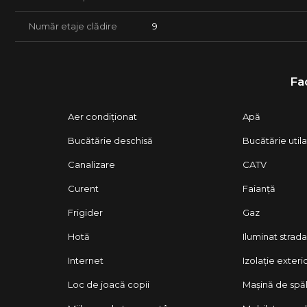
Număr etaje clădire
9
Fac
Aer condiționat
Apă
Bucătărie deschisă
Bucătărie util
Canalizare
CATV
Curent
Faianță
Frigider
Gaz
Hotă
Iluminat strada
Internet
Izolație exteri
Loc de joacă copii
Mașină de spăl