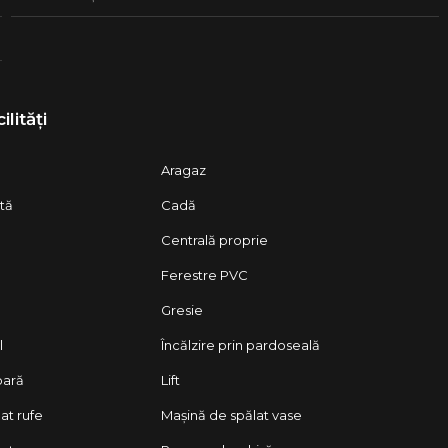
ilități
Aragaz
ată
Cadă
Centrală proprie
Ferestre PVC
Gresie
l
Încălzire prin pardoseală
oară
Lift
at rufe
Mașină de spălat vase