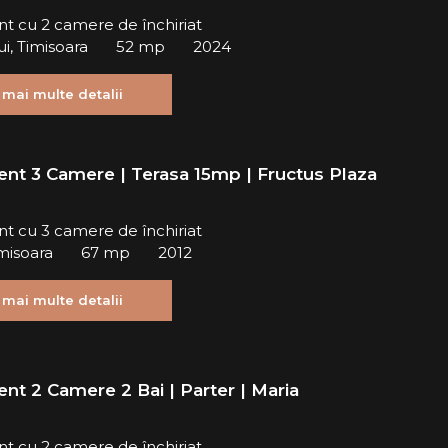
t cu 2 camere de închiriat
ui, Timisoara
52 mp
2024
 mai multe detalii
nt 3 Camere | Terasa 15mp | Fructus Plaza
t cu 3 camere de închiriat
imisoara
67 mp
2012
 mai multe detalii
nt 2 Camere 2 Bai | Parter | Maria
t cu 2 camere de închiriat