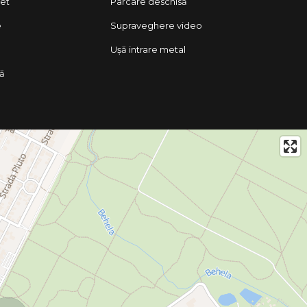
let
Parcare deschisă
e
Supraveghere video
Ușă intrare metal
lă