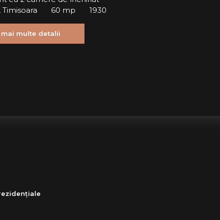
, Timisoara
60 mp
1930
 mai multe detalii
rezidențiale