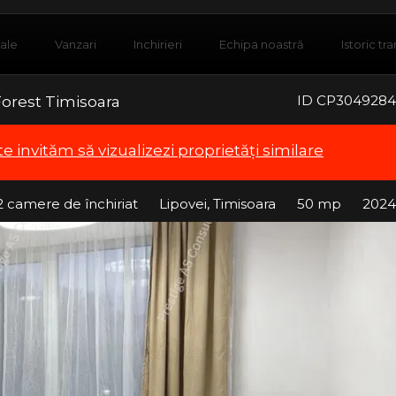
iale
Vanzari
Inchirieri
Echipa noastră
Istoric tra
ID CP3049284
Forest Timisoara
te invităm să vizualizezi proprietăți similare
 camere de închiriat
Lipovei, Timisoara
50 mp
2024