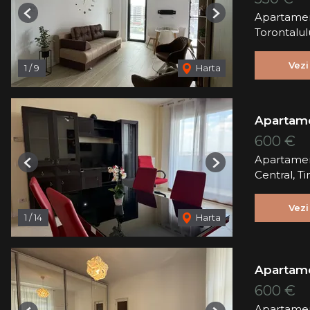
Apartamen
Previous
Next
Torontalul
Vezi
1
/
9
Harta
Apartame
600 €
Apartamen
Previous
Next
Central, T
Vezi
1
/
14
Harta
Apartame
600 €
Apartamen